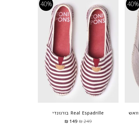
40%
40%
Real Espadrille בורגונדי
₪
149
₪
249