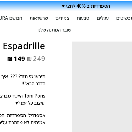
הספרדיות ב 40% לחצי ♥
כשיטים
עגילים
טבעות
צמידים
שרשראות
הבושם ATURA
שובר המתנה שלנו
Real Espadrille
₪
149
₪
249
תיראו מי חזר?!??? איך ב
הדבר הבא?!!
Toni Pons הייש
‘עיצוב על זמני’♥
אספדריל הספרדיות הטבע
אמיתית לא מוותרת עליה