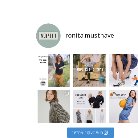
ronita.musthave
בואי לעקוב אחרינו