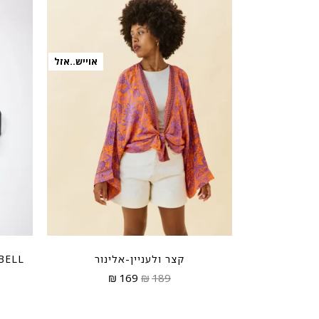
SOLD
OUT
אוייש..אזל
קצר ולעניין-אלינור
AMPBELL
₪
169
₪
189