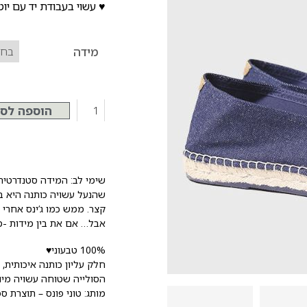
♥ עשוי בעבודת יד עם יו
מידה
הוספה לס
שימי לב: המידה סטנדרטית
שהנעל עשויה כותנה היא 
קצר. ממש כמו ג’ינס אחרי 
אבל… אם את בין מידות -מ
100% טבעוני♥
חלק עליון כותנה איכותית,
הסולייה שטוחה עשויה מיוט
מותג: טוני פונס – תוצרת ס