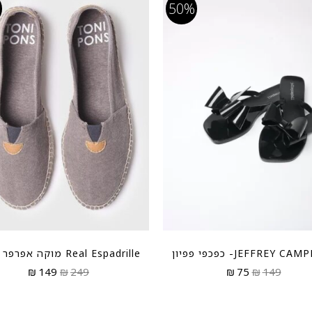
50%
JEFFREY C- כפכפי פפיון
Real Espadrille מוקה אפרפר וואש
₪
149
₪
249
₪
75
₪
149