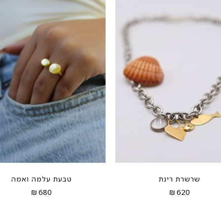
שרשרת רינת
טבעת עלמה ואמה
₪
680
₪
620