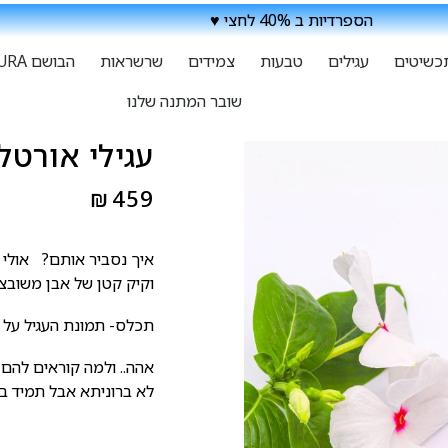
הספרדיות ב 40% לחצי ♥
כשיטים
עגילים
טבעות
צמידים
שרשראות
הבושם ATURA
שובר המתנה שלנו
עגילי אורט
₪
459
איך נסביר אותם? אולי ס
וקיק קטן של אבן משובצ
תכלס- תמונת העגיל על ה
אהה.. ולמה קוראים להם 
לא ברוניתא אבל תמיד ב