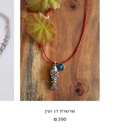
שרשרת דג ועין
₪
390