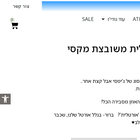
צור קשר
עוד גודי’ז
SALE
0
לית משובצת מקסי
וג של ג’יפסי אבל קצת אחר..
ת.
פתח סרגל
אוזן מסבירה הכל!
‘אורטלית’? ברור- בגלל אורטל שלנו, שכבר
לב♥